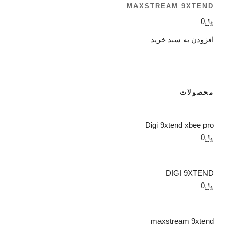
MAXSTREAM 9XTEND
﷼
0
افزودن به سبد خرید
محصولات
Digi 9xtend xbee pro
﷼
0
DIGI 9XTEND
﷼
0
maxstream 9xtend