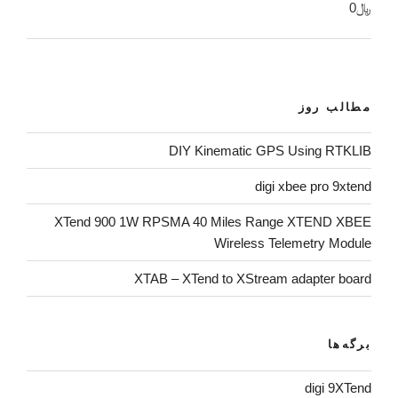
﷼
0
مطالب روز
DIY Kinematic GPS Using RTKLIB
digi xbee pro 9xtend
XTend 900 1W RPSMA 40 Miles Range XTEND XBEE
Wireless Telemetry Module
XTAB – XTend to XStream adapter board
برگه‌ها
digi 9XTend