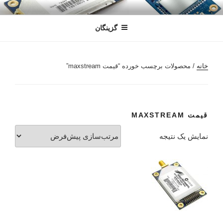
رفتن
سندون
فروشگاه اینترنتی
به
گزینگان
محتوا
خانه
/ محصولات برچسب خورده “قیمت maxstream”
قیمت MAXSTREAM
نمایش یک نتیجه